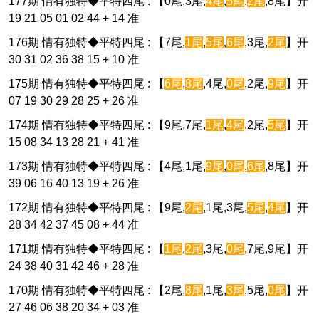
177期 情有独特◆平特四尾 : 【0尾,3尾,
4尾
,
5尾
,
2尾
,8尾】开
19 21 05 01 02 44 + 14 准
176期 情有独特◆平特四尾 : 【7尾,
1尾
,
5尾
,
6尾
,3尾,
2尾
】开
30 31 02 36 38 15 + 10 准
175期 情有独特◆平特四尾 : 【
6尾
,
8尾
,4尾,
0尾
,2尾,
9尾
】开
07 19 30 29 28 25 + 26 准
174期 情有独特◆平特四尾 : 【9尾,7尾,
1尾
,
4尾
,2尾,
5尾
】开
15 08 34 13 28 21 + 41 准
173期 情有独特◆平特四尾 : 【4尾,1尾,
9尾
,
0尾
,
6尾
,8尾】开
39 06 16 40 13 19 + 26 准
172期 情有独特◆平特四尾 : 【9尾,
2尾
,1尾,3尾,
5尾
,
4尾
】开
28 34 42 37 45 08 + 44 准
171期 情有独特◆平特四尾 : 【
1尾
,
2尾
,3尾,
0尾
,7尾,9尾】开
24 38 40 31 42 46 + 28 准
170期 情有独特◆平特四尾 : 【2尾,
8尾
,1尾,
3尾
,5尾,
0尾
】开
27 46 06 38 20 34 + 03 准