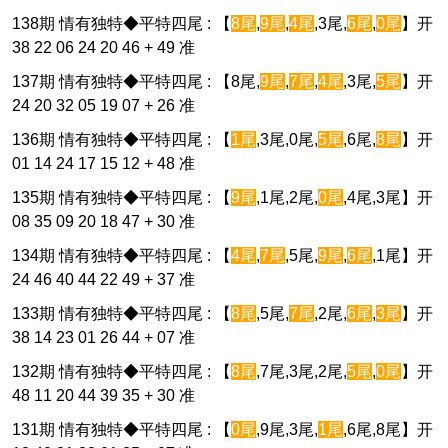
138期 情有独特◆平特四尾 : 【
8尾
,
9尾
,
4尾
,3尾,
6尾
,
0尾
】开
38 22 06 24 20 46 + 49 准
137期 情有独特◆平特四尾 : 【8尾,
9尾
,
7尾
,
4尾
,3尾,
5尾
】开
24 20 32 05 19 07 + 26 准
136期 情有独特◆平特四尾 : 【
1尾
,3尾,0尾,
5尾
,6尾,
8尾
】开
01 14 24 17 15 12 + 48 准
135期 情有独特◆平特四尾 : 【
9尾
,1尾,2尾,
0尾
,4尾,3尾】开
08 35 09 20 18 47 + 30 准
134期 情有独特◆平特四尾 : 【
4尾
,
7尾
,5尾,
9尾
,
6尾
,1尾】开
24 46 40 44 22 49 + 37 准
133期 情有独特◆平特四尾 : 【
8尾
,5尾,
7尾
,2尾,
6尾
,
3尾
】开
38 14 23 01 26 44 + 07 准
132期 情有独特◆平特四尾 : 【
8尾
,7尾,3尾,2尾,
5尾
,
0尾
】开
48 11 20 44 39 35 + 30 准
131期 情有独特◆平特四尾 : 【
0尾
,9尾,3尾,
1尾
,6尾,8尾】开