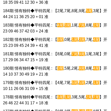
18 35 09 41 12 30 + 36 准
184期 情有独特◆平特四尾 : 【2尾,7尾,8尾,9尾,
5尾
,3尾】开
44 24 11 36 25 20 + 01 准
183期 情有独特◆平特四尾 : 【
4尾
,
3尾
,1尾,
7尾
,8尾,
2尾
】开
23 09 46 37 42 03 + 24 准
182期 情有独特◆平特四尾 : 【
9尾
,0尾,
1尾
,
3尾
,7尾,
4尾
】开
15 23 09 45 24 39 + 41 准
181期 情有独特◆平特四尾 : 【8尾,0尾,
7尾
,
9尾
,1尾,3尾】开
17 29 06 34 47 15 + 19 准
180期 情有独特◆平特四尾 : 【
0尾
,5尾,2尾,
9尾
,8尾,
4尾
】开
14 10 37 30 49 19 + 21 准
179期 情有独特◆平特四尾 : 【4尾,7尾,
6尾
,
5尾
,2尾,
1尾
】开
10 11 26 06 31 09 + 15 准
178期 情有独特◆平特四尾 : 【
6尾
,
1尾
,3尾,5尾,
2尾
,
7尾
】开
26 46 22 44 31 17 + 18 准