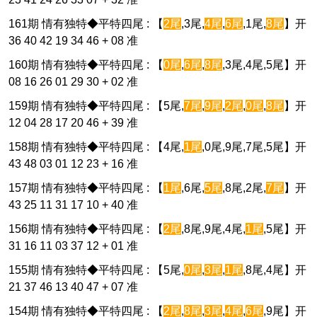
161期 情有独特◆平特四尾 : 【
2尾
,3尾,
4尾
,
6尾
,1尾,
8尾
】开
36 40 42 19 34 46 + 08 准
160期 情有独特◆平特四尾 : 【
0尾
,
6尾
,
8尾
,3尾,4尾,5尾】开
08 16 26 01 29 30 + 02 准
159期 情有独特◆平特四尾 : 【5尾,
7尾
,
9尾
,
2尾
,
0尾
,
8尾
】开
12 04 28 17 20 46 + 39 准
158期 情有独特◆平特四尾 : 【4尾,
1尾
,0尾,9尾,7尾,5尾】开
43 48 03 01 12 23 + 16 准
157期 情有独特◆平特四尾 : 【
1尾
,6尾,
5尾
,8尾,2尾,
7尾
】开
43 25 11 31 17 10 + 40 准
156期 情有独特◆平特四尾 : 【
2尾
,8尾,9尾,4尾,
1尾
,5尾】开
31 16 11 03 37 12 + 01 准
155期 情有独特◆平特四尾 : 【5尾,
0尾
,
3尾
,
1尾
,8尾,4尾】开
21 37 46 13 40 47 + 07 准
154期 情有独特◆平特四尾 : 【
2尾
,
8尾
,
3尾
,
4尾
,
6尾
,9尾】开