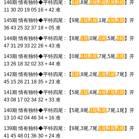
146期 情有独特◆平特四尾 : 【
6尾
,8尾,
0尾
,
5尾
,
2尾
,
9尾
】开
11 30 20 19 05 16 + 42 准
145期 情有独特◆平特四尾 : 【9尾,
2尾
,
5尾
,1尾,
8尾
,
6尾
】开
36 43 25 32 37 18 + 05 准
144期 情有独特◆平特四尾 : 【8尾,
2尾
,0尾,
3尾
,5尾,
9尾
】开
47 31 29 33 22 26 + 43 准
143期 情有独特◆平特四尾 : 【0尾,
4尾
,
6尾
,7尾,5尾,
8尾
】开
13 26 18 32 02 33 + 44 准
142期 情有独特◆平特四尾 : 【
6尾
,9尾,2尾,
1尾
,
3尾
,7尾】开
45 15 26 21 18 35 + 23 准
141期 情有独特◆平特四尾 : 【5尾,
2尾
,6尾,
4尾
,
7尾
,
3尾
】开
43 08 17 02 34 32 + 33 准
140期 情有独特◆平特四尾 : 【5尾,9尾,
3尾
,
6尾
,7尾,1尾】开
13 10 42 04 46 34 + 16 准
139期 情有独特◆平特四尾 : 【9尾,3尾,7尾,
1尾
,
4尾
,
5尾
】开
41 45 48 01 36 30 + 24 准