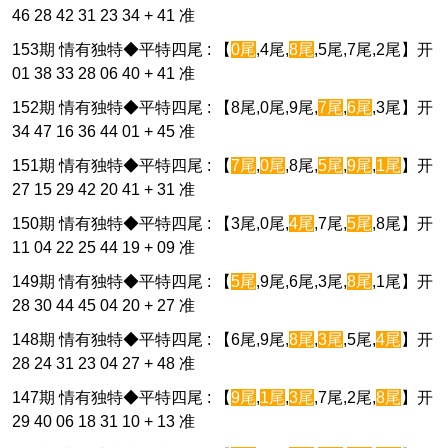
46 28 42 31 23 34 + 41 准
153期 情有独特◆平特四尾 : 【
0尾
,4尾,
8尾
,5尾,7尾,2尾】开
01 38 33 28 06 40 + 41 准
152期 情有独特◆平特四尾 : 【8尾,0尾,9尾,
7尾
,
6尾
,3尾】开
34 47 16 36 44 01 + 45 准
151期 情有独特◆平特四尾 : 【
7尾
,
0尾
,8尾,
5尾
,
9尾
,
1尾
】开
27 15 29 42 20 41 + 31 准
150期 情有独特◆平特四尾 : 【3尾,0尾,
4尾
,7尾,
5尾
,8尾】开
11 04 22 25 44 19 + 09 准
149期 情有独特◆平特四尾 : 【
5尾
,9尾,6尾,3尾,
8尾
,1尾】开
28 30 44 45 04 20 + 27 准
148期 情有独特◆平特四尾 : 【6尾,9尾,
8尾
,
3尾
,5尾,
4尾
】开
28 24 31 23 04 27 + 48 准
147期 情有独特◆平特四尾 : 【
9尾
,
1尾
,
3尾
,7尾,2尾,
8尾
】开
29 40 06 18 31 10 + 13 准