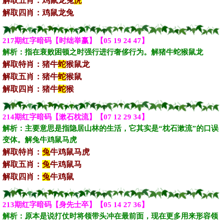
解取五肖：鸡鼠龙兔
虎
解取四肖：鸡鼠龙兔
217期红字暗码【时绌举赢】【05 19 24 47】
解析：‌‌指在衰败困顿之时强行进行奢侈行为。解猪牛蛇猴鼠龙‌‌‌‌‌‌‌
解取特肖：猪牛
蛇
猴鼠龙
解取五肖：猪牛
蛇
猴鼠
解取四肖：猪牛
蛇
猴
214期红字暗码【漱石枕流】【07 12 29 34】
解析：‌‌主要意思是‌指隐居山林的生活‌，它其实是“枕石漱流”的口误
变体。解兔牛鸡鼠马虎‌‌‌‌‌‌‌
解取特肖：
兔
牛鸡鼠马虎
解取五肖：
兔
牛鸡鼠马
解取四肖：
兔
牛鸡鼠
213期红字暗码【身先士卒】【05 14 27 36】
解析：‌‌原本是说打仗时将领带头冲在最前面，现在更多用来形容领