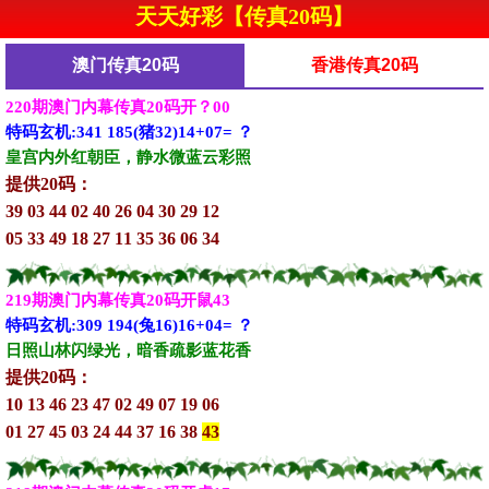
天天好彩【传真20码】
澳门传真20码
香港传真20码
220期澳门内幕传真20码开？00
特码玄机:341 185(猪32)14+07= ？
皇宫内外红朝臣，静水微蓝云彩照
提供20码：
39 03 44 02 40 26 04 30 29 12
05 33 49 18 27 11 35 36 06 34
219期澳门内幕传真20码开鼠43
特码玄机:309 194(兔16)16+04= ？
日照山林闪绿光，暗香疏影蓝花香
提供20码：
10 13 46 23 47 02 49 07 19 06
01 27 45 03 24 44 37 16 38
43