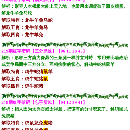
解析：‌‌形容人本领极大能上天入地，也常用来调侃孩子顽皮捣蛋。
解龙牛羊兔马蛇‌‌‌‌‌‌‌
解取特肖：龙牛羊兔马蛇
解取五肖：龙牛羊兔马
解取四肖：龙牛羊兔
219期红字暗码【三分鼎足】【06 11 28 45】
解析：‌‌形容三方势力像鼎的三条腿一样并立对峙，常用来比喻政治
或竞争局面中三方分立、互相抗衡的状态。解鸡牛蛇猪鼠羊‌‌‌‌‌‌‌
解取特肖：鸡牛蛇猪
鼠
羊
解取五肖：鸡牛蛇猪
鼠
解取四肖：鸡牛蛇猪
218期红字暗码【忘乎所以】【04 12 39 41】
解析：‌‌指人因为太兴奋或太得意，把该有的分寸都忘了。解鸡鼠龙
兔虎猪‌‌‌‌‌‌‌
解取特肖：鸡鼠龙兔
虎
猪