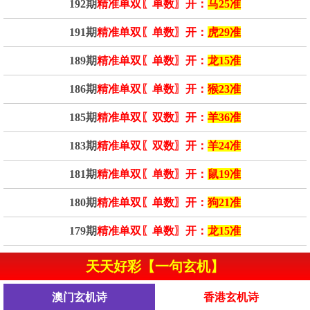
192期
精准单双〖单数〗开：
马25准
191期
精准单双〖单数〗开：
虎29准
189期
精准单双〖单数〗开：
龙15准
186期
精准单双〖单数〗开：
猴23准
185期
精准单双〖双数〗开：
羊36准
183期
精准单双〖双数〗开：
羊24准
181期
精准单双〖单数〗开：
鼠19准
180期
精准单双〖单数〗开：
狗21准
179期
精准单双〖单数〗开：
龙15准
天天好彩【一句玄机】
澳门玄机诗
香港玄机诗