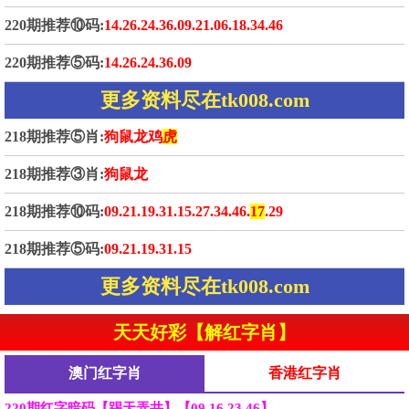
220期推荐⑩码:
14.26.24.36.09.21.06.18.34.46
220期推荐⑤码:
14.26.24.36.09
更多资料尽在tk008.com
218期推荐⑤肖:
狗鼠龙鸡
虎
218期推荐③肖:
狗鼠龙
218期推荐⑩码:
09.21.19.31.15.27.34.46.
17
.29
218期推荐⑤码:
09.21.19.31.15
更多资料尽在tk008.com
天天好彩【解红字肖】
澳门红字肖
香港红字肖
220期红字暗码【踢天弄井】【09 16 23 46】