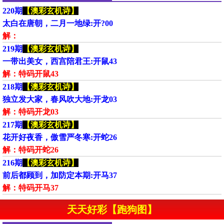
220期
【澳彩玄机诗】
太白在唐朝，二月一地绿:开?00
解：
219期
【澳彩玄机诗】
一带出美女，西宫陪君王:开鼠43
解：特码开鼠43
218期
【澳彩玄机诗】
独立发大家，春风吹大地:开龙03
解：特码开龙03
217期
【澳彩玄机诗】
花开好夜香，傲雪严冬寒:开蛇26
解：特码开蛇26
216期
【澳彩玄机诗】
前后都顾到，加防定本期:开马37
解：特码开马37
天天好彩【跑狗图】