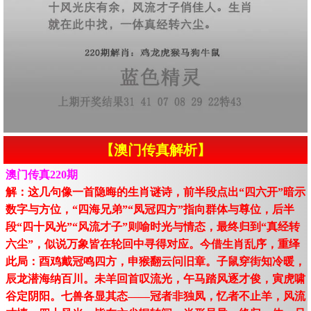
【澳门传真解析】
澳门传真220期
解：这几句像一首隐晦的生肖谜诗，前半段点出“四六开”暗示
数字与方位，“四海兄弟”“凤冠四方”指向群体与尊位，后半
段“四十风光”“风流才子”则喻时光与情态，最终归到“真经转
六尘”，似说万象皆在轮回中寻得对应。今借生肖乱序，重绎
此局：酉鸡戴冠鸣四方，申猴翻云问旧章。子鼠穿街知冷暖，
辰龙潜海纳百川。未羊回首叹流光，午马踏风逐才俊，寅虎啸
谷定阴阳。七兽各显其态——冠者非独凤，忆者不止羊，风流