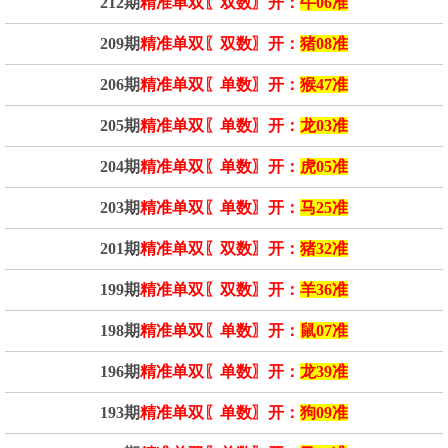
212期
精准单双〖双数〗开：
牛06准
209期
精准单双〖双数〗开：
猪08准
206期
精准单双〖单数〗开：
猴47准
205期
精准单双〖单数〗开：
龙03准
204期
精准单双〖单数〗开：
虎05准
203期
精准单双〖单数〗开：
马25准
201期
精准单双〖双数〗开：
猪32准
199期
精准单双〖双数〗开：
羊36准
198期
精准单双〖单数〗开：
鼠07准
196期
精准单双〖单数〗开：
龙39准
193期
精准单双〖单数〗开：
狗09准