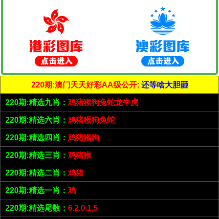
220期:澳门天天好彩AA级公开;
还等啥大胆砸
220期:精选九肖：
鸡猪猴狗兔蛇龙牛虎
220期:精选六肖：
鸡猪猴狗兔蛇
220期:精选四肖：
鸡猪猴狗
220期:精选三肖：
鸡猪猴
220期:精选二肖：
鸡猪
220期:精选一肖：
鸡
220期:精选尾数：
6.2.0.1.5