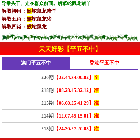
导带头干、走在群众前面。解猴蛇鼠龙猪羊‌‌‌‌‌‌‌
解取特肖：
猴
蛇鼠龙猪羊
解取五肖：
猴
蛇鼠龙猪
解取四肖：
猴
蛇鼠龙
天天好彩【平五不中】
澳门平五不中
香港平五不中
220期
【22.44.34.09.02】
？
218期
【08.28.45.32.12】
准
215期
【06.08.25.41.29】
准
214期
【12.07.45.15.01】
准
213期
【24.30.27.20.03】
准