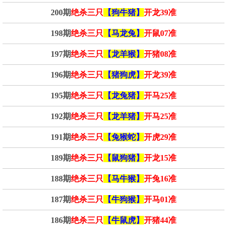
200期
绝杀三只
【狗牛猪】
开龙39准
198期
绝杀三只
【马龙兔】
开鼠07准
197期
绝杀三只
【龙羊猴】
开猪08准
196期
绝杀三只
【猪狗虎】
开龙39准
195期
绝杀三只
【龙兔猪】
开马25准
192期
绝杀三只
【龙羊猪】
开马25准
191期
绝杀三只
【兔猴蛇】
开虎29准
189期
绝杀三只
【鼠狗猪】
开龙15准
188期
绝杀三只
【马牛猴】
开兔16准
187期
绝杀三只
【牛狗猴】
开马01准
186期
绝杀三只
【牛鼠虎】
开猪44准