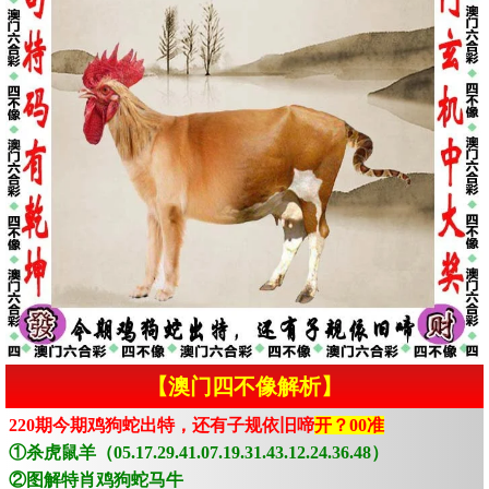
【澳门四不像解析】
220期今期鸡狗蛇出特，还有子规依旧啼
开？00准
①杀虎鼠羊（05.17.29.41.07.19.31.43.12.24.36.48）
②图解特肖鸡狗蛇马牛