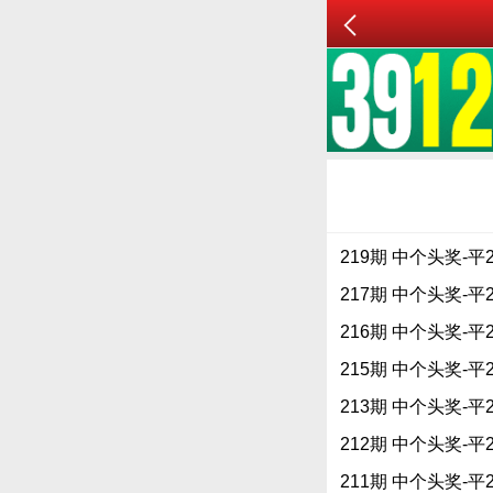
219期 中个头奖-平2中2
217期 中个头奖-平2中
216期 中个头奖-平2
215期 中个头奖-平2
213期 中个头奖-平2中2
212期 中个头奖-平2
211期 中个头奖-平2中2 