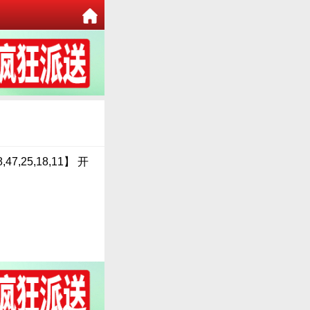
8,47,25,18,11】 开