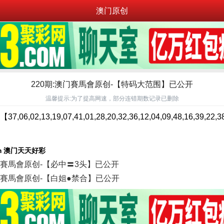
澳门原创
220期:澳门賽馬會原创-【特码大范围】已公开
温馨提示:为了提高网速，部分连错期数记录已删除
06,02,13,19,07,41,01,28,20,32,36,12,04,09,48,16,39,22,3
om 澳门天天好彩
澳门賽馬會原创-【必中〓3头】已公开
澳门賽馬會原创-【白姐●禁合】已公开