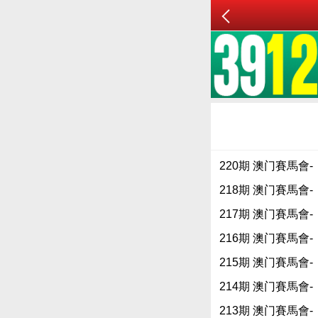
220期 澳门賽馬會-
218期 澳门賽馬會-
217期 澳门賽馬會-
216期 澳门賽馬會-
215期 澳门賽馬會-
214期 澳门賽馬會-
213期 澳门賽馬會-