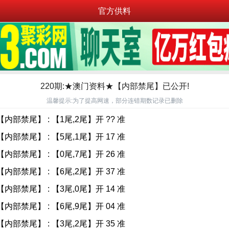
官方供料
220期:★澳门资料★【内部禁尾】已公开!
温馨提示:为了提高网速，部分连错期数记录已删除
【内部禁尾】 : 【1尾,2尾】开 ?? 准
【内部禁尾】 : 【5尾,1尾】开 17 准
【内部禁尾】 : 【0尾,7尾】开 26 准
【内部禁尾】 : 【6尾,2尾】开 37 准
【内部禁尾】 : 【3尾,0尾】开 14 准
【内部禁尾】 : 【6尾,9尾】开 04 准
【内部禁尾】 : 【3尾,2尾】开 35 准