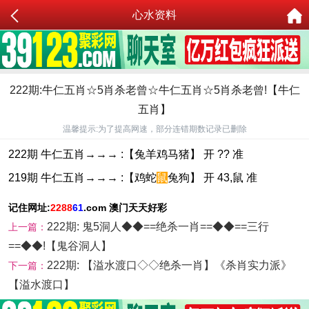
心水资料
222期:牛仁五肖☆5肖杀老曾☆牛仁五肖☆5肖杀老曾!【牛仁
五肖】
温馨提示:为了提高网速，部分连错期数记录已删除
222期 牛仁五肖→→→ :【兔羊鸡马猪】 开 ?? 准
219期 牛仁五肖→→→ :【鸡蛇
鼠
兔狗】 开 43,鼠 准
记住网址:
2288
61
.com 澳门天天好彩
222期: 鬼5洞人◆◆==绝杀一肖==◆◆==三行
上一篇：
==◆◆!【鬼谷洞人】
222期: 【溢水渡口◇◇绝杀一肖】《杀肖实力派》
下一篇：
【溢水渡口】