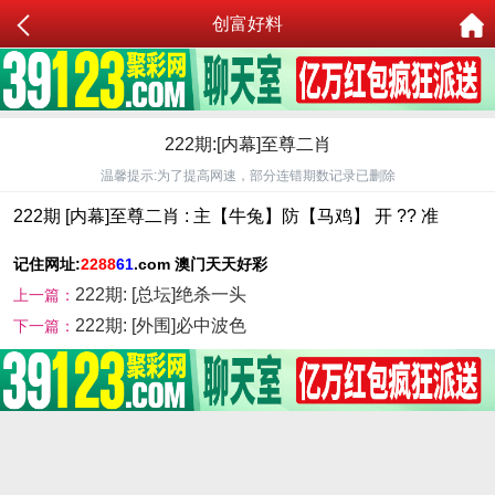
创富好料
222期:[内幕]至尊二肖
温馨提示:为了提高网速，部分连错期数记录已删除
222期 [内幕]至尊二肖 : 主【牛兔】防【马鸡】 开 ?? 准
记住网址:
2288
61
.com 澳门天天好彩
222期: [总坛]绝杀一头
上一篇：
222期: [外围]必中波色
下一篇：