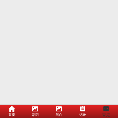
香港
首页
彩图
黑白
记录