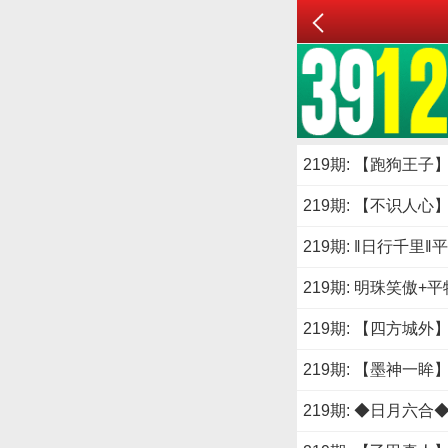
219期: 【跑狗王
219期: 【不识人
219期: ‖日行千里‖
219期: 明珠笑傲+
219期: 【四方城
219期: 【墨神一
219期: ◆日月六