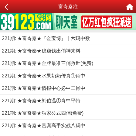
富奇秦准
221期: ★富奇秦★『金宝博』十六玛中数
221期: ★富奇秦★稳赚钱出俏神来料
221期: ★富奇秦★金牌最准三俏救世(免费)
221期: ★富奇秦★水果奶奶传真①肖中
221期: ★富奇秦★情报中心必中二肖中
221期: ★富奇秦★刘伯温①肖中平特
221期: ★富奇秦★独家公式四俏(免费)
221期: ★富奇秦★贵宾高手实战八碼中