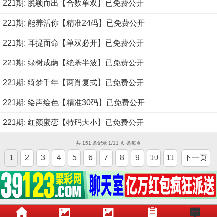
221期: 脱颖而出【合数单双】已免费公开
221期: 能养活你【精准24码】已免费公开
221期: 耳提面命【单双必开】已免费公开
221期: 绿树成荫【绝杀半波】已免费公开
221期: 绮梦千年【两肖复式】已免费公开
221期: 绘声绘色【精准30码】已免费公开
221期: 红颜蜜恋【特码大小】已免费公开
共 151 条记录 1/11 页 条每页
1
2
3
4
5
6
7
8
9
10
11
下一页