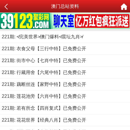
澳门总站资料
221期: ≮完美世界≯澳门爆料≮震坛九肖≯
221期: 衣食父母【三行中特】已免费公开
221期: 街市中心【七肖中特】已免费公开
221期: 行藏用舍【六尾中特】已免费公开
221期: 藕断丝连【家野中特】已免费公开
221期: 莲花池旁【六肖中特】已免费公开
221期: 若有所念【四肖复式】已免费公开
221期: 花花世界【经典八肖】已免费公开