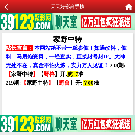
天天好彩高手榜
家野中特
站长宣言：
本网站绝不带一丝参假！如遇改料，假
料，马后炮资料，一经查实，直接封号封IP。大神
无处不在，真金不怕火炼，实力万人见证！
218期:
【
家野中特
】
【
野兽
】开:
虎17
准
219期:
【
家野中特
】
【
野兽
】开:
？00
准