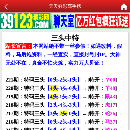
天天好彩高手榜
三头中特
站长宣言：
本网站绝不带一丝参假！如遇改料，假
料，马后炮资料，一经查实，直接封号封IP。大神
无处不在，真金不怕火炼，实力万人见证！
221期：特码三头
【0头-2头-1头】
→[特开：
？00
]
220期：特码三头
【
4头
-3头-0头】
→[特开：
羊48
]
219期：特码三头
【
4头
-1头-2头】
→[特开：
鼠43
]
218期：特码三头
【2头-4头-3头】
→[特开：
虎17
]
217期：特码三头
【3头-
2头
-0头】
→[特开：
蛇26
]
216期：特码三头
【0头-2头-1头】
→[特开：
马37
]