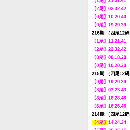
【1尾】21.31.41
【2尾】02.32.42
【0尾】10.20.40
【9尾】19.29.39
216期:
（四尾12
【1尾】11.21.41
【2尾】22.32.42
【8尾】08.18.28
【0尾】10.20.30
215期:
（四尾12
【9尾】19.29.39
【3尾】03.23.43
【8尾】18.28.48
【6尾】16.26.46
214期:
（四尾12
【4尾】
14.24.34