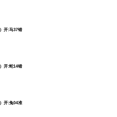
码）
开:马37错
码）
开:蛇14错
码）
开:兔04准