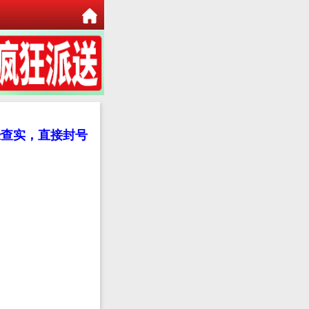
经查实，直接封号