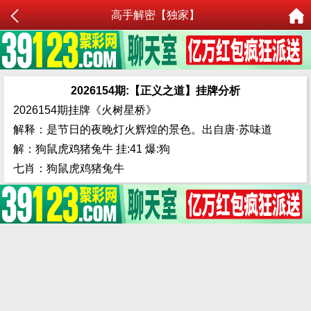
高手解密【独家】
2026154期:【正义之道】挂牌分析
2026154期挂牌《火树星桥》
解释：是节日的夜晚灯火辉煌的景色。出自唐·苏味道
解：狗鼠虎鸡猪兔牛 挂:41 爆:狗
七肖：狗鼠虎鸡猪兔牛