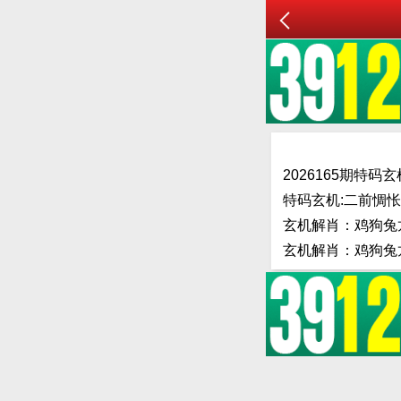
2026165期特码
特码玄机:二前惆
玄机解肖：鸡狗兔
玄机解肖：鸡狗兔