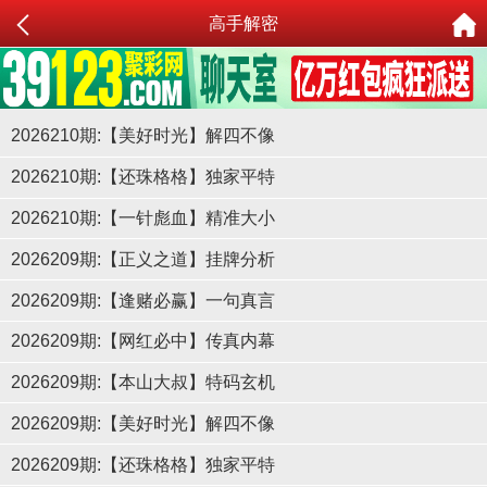
高手解密
2026210期:【美好时光】解四不像
2026210期:【还珠格格】独家平特
2026210期:【一针彪血】精准大小
2026209期:【正义之道】挂牌分析
2026209期:【逢赌必赢】一句真言
2026209期:【网红必中】传真内幕
2026209期:【本山大叔】特码玄机
2026209期:【美好时光】解四不像
2026209期:【还珠格格】独家平特