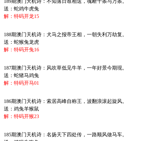
189期澳门天机诗：不知落日谁相送，魂断千条与万条。
送：蛇鸡牛虎兔
解：特码开龙15
188期澳门天机诗：犬马之报帝王相，一朝失利万劫复。
送：蛇猴兔龙虎
解：特码开兔16
187期澳门天机诗：风吹草低见牛羊，一年好景今期现。
送：蛇猪马鸡兔
解：特码开马01
186期澳门天机诗：索居高峰自称王，波翻浪滚起旋风。
送：鸡兔羊猴鼠
解：特码开猴23
185期澳门天机诗：名扬天下四处传，一路顺风做马车。