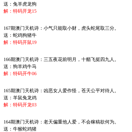
送：兔羊虎龙狗
解：特码开龙15
167期澳门天机诗：小气只能取小财，虎头蛇尾取三分。
送：蛇鸡狗猪牛
解：特码开鼠19
166期澳门天机诗：三五夜花前明月，十艏飞挺四九人。
送：狗羊鸡牛马
解：特码开牛06
165期澳门天机诗：凶恶女人爱作怪，苍天公平对待人。
送：羊鼠兔龙鸡
解：特码开龙03
164期澳门天机诗：老天偏重他人爱，不会稼稿欲何为。
送：牛猴蛇鸡猪