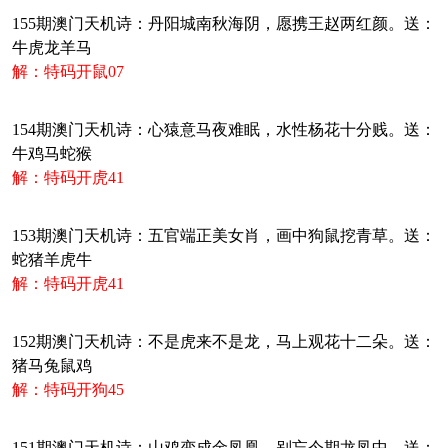
155期澳门天机诗：丹阳城南秋海阴，愿携王赵两红颜。送：
牛虎龙羊马
解：特码开鼠07
154期澳门天机诗：心猿意马夜难眠，水性杨花十分贱。送：
牛鸡马蛇猴
解：特码开虎41
153期澳门天机诗：五官端正美女肖，画中狗鼠挖青草。送：
蛇猪羊虎牛
解：特码开虎41
152期澳门天机诗：不是虎来不是龙，马上观花十二朵。送：
猪马兔鼠鸡
解：特码开狗45
151期澳门天机诗：山鸡变成金凤凰，别忘今期龙凤中。送：