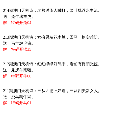
214期澳门天机诗：老鼠过街人喊打，绿叶飘浮水中流。
送：兔牛猪羊虎。
解：特码开兔04
213期澳门天机诗：女扮男装花木兰，回马一枪实难防。
送：马羊鸡虎猪。
解：特码开猴35
212期澳门天机诗：红红绿绿好码来，看前有肖阳光照。
送：龙虎羊鼠猪。
解：特码开牛06
211期澳门天机诗：三从四德旧妇道，三从四美新女人。
送：虎马狗牛鼠。
解：特码开马01