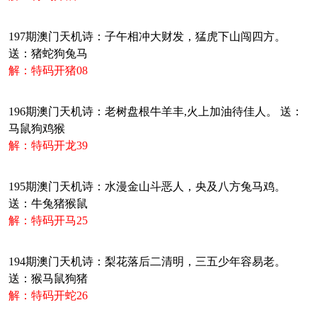
197期澳门天机诗：子午相冲大财发，猛虎下山闯四方。
送：猪蛇狗兔马
解：特码开猪08
196期澳门天机诗：老树盘根牛羊丰,火上加油待佳人。 送：
马鼠狗鸡猴
解：特码开龙39
195期澳门天机诗：水漫金山斗恶人，央及八方兔马鸡。
送：牛兔猪猴鼠
解：特码开马25
194期澳门天机诗：梨花落后二清明，三五少年容易老。
送：猴马鼠狗猪
解：特码开蛇26