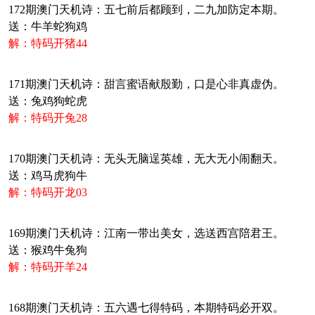
172期澳门天机诗：五七前后都顾到，二九加防定本期。
送：牛羊蛇狗鸡
解：特码开猪44
171期澳门天机诗：甜言蜜语献殷勤，口是心非真虚伪。
送：兔鸡狗蛇虎
解：特码开兔28
170期澳门天机诗：无头无脑逞英雄，无大无小闹翻天。
送：鸡马虎狗牛
解：特码开龙03
169期澳门天机诗：江南一带出美女，选送西宫陪君王。
送：猴鸡牛兔狗
解：特码开羊24
168期澳门天机诗：五六遇七得特码，本期特码必开双。