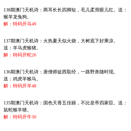
138期澳门天机诗：两耳长长四脚短，毛儿柔滑眼儿红。送：
猴羊龙兔狗。
解：特码开马49
137期澳门天机诗：火热夏天似火烧，大树底下好乘凉。
送：羊马虎猴猪。
解：特码开蛇26
136期澳门天机诗：唐僧师徒西取经，一路野兽随时现。
送：鸡虎羊猴马。
解：特码开羊48
135期澳门天机诗：国色天香五佳丽，不比皇帝四家臣。送：
鼠蛇猴羊猪。
解：特码开牛30