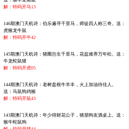
解：特码开马13
146期澳门天机诗：伯乐遍寻千里马，师徒四人称三奇。送：
虎猴龙牛鼠
解：特码开牛42
145期澳门天机诗：猪圈岂生千里马，花盆难养万年松。送：
牛龙蛇鼠猪
解：特码开虎05
144期澳门天机诗：老树盘根牛羊丰，火上加油待佳人。
送：马鼠狗鸡猴
解：特码开鼠43
143期澳门天机诗：年少得财花公子，猪朋狗友酒桌上。送：
猴牛蛇鼠狗
解：特码开猪44