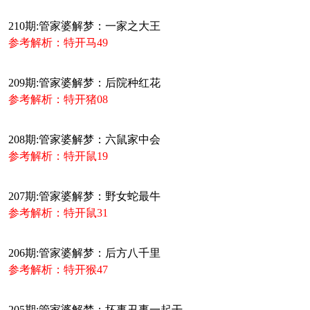
210期:管家婆解梦：一家之大王
参考解析：特开马49
209期:管家婆解梦：后院种红花
参考解析：特开猪08
208期:管家婆解梦：六鼠家中会
参考解析：特开鼠19
207期:管家婆解梦：野女蛇最牛
参考解析：特开鼠31
206期:管家婆解梦：后方八千里
参考解析：特开猴47
205期:管家婆解梦：坏事丑事一起干