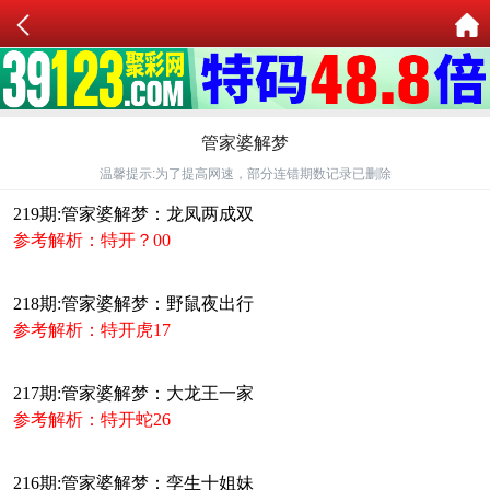
管家婆解梦
温馨提示:为了提高网速，部分连错期数记录已删除
219期:管家婆解梦：龙凤两成双
参考解析：特开？00
218期:管家婆解梦：野鼠夜出行
参考解析：特开虎17
217期:管家婆解梦：大龙王一家
参考解析：特开蛇26
216期:管家婆解梦：孪生十姐妹