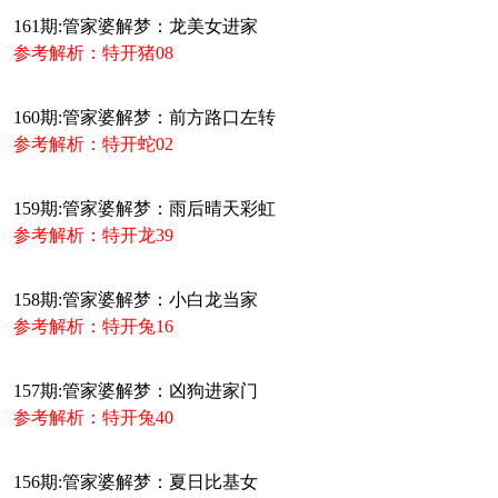
161期:管家婆解梦：龙美女进家
参考解析：特开猪08
160期:管家婆解梦：前方路口左转
参考解析：特开蛇02
159期:管家婆解梦：雨后晴天彩虹
参考解析：特开龙39
158期:管家婆解梦：小白龙当家
参考解析：特开兔16
157期:管家婆解梦：凶狗进家门
参考解析：特开兔40
156期:管家婆解梦：夏日比基女