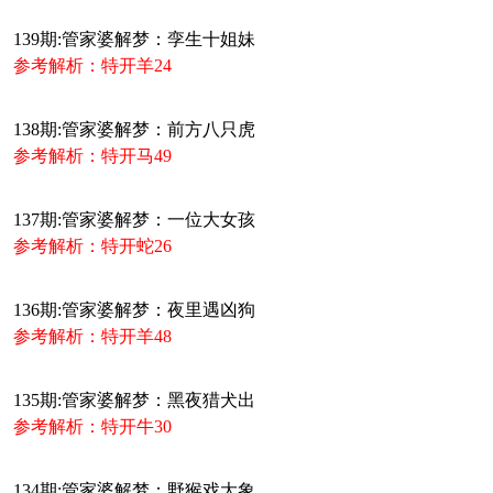
139期:管家婆解梦：孪生十姐妹
参考解析：特开羊24
138期:管家婆解梦：前方八只虎
参考解析：特开马49
137期:管家婆解梦：一位大女孩
参考解析：特开蛇26
136期:管家婆解梦：夜里遇凶狗
参考解析：特开羊48
135期:管家婆解梦：黑夜猎犬出
参考解析：特开牛30
134期:管家婆解梦：野猴戏大象