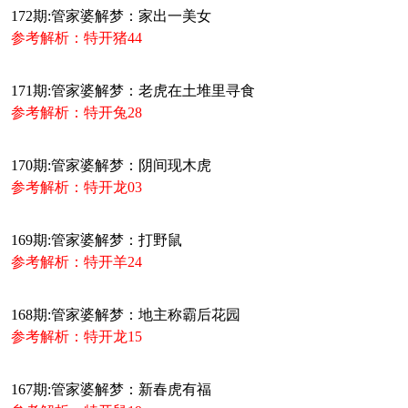
172期:管家婆解梦：家出一美女
参考解析：特开猪44
171期:管家婆解梦：老虎在土堆里寻食
参考解析：特开兔28
170期:管家婆解梦：阴间现木虎
参考解析：特开龙03
169期:管家婆解梦：打野鼠
参考解析：特开羊24
168期:管家婆解梦：地主称霸后花园
参考解析：特开龙15
167期:管家婆解梦：新春虎有福