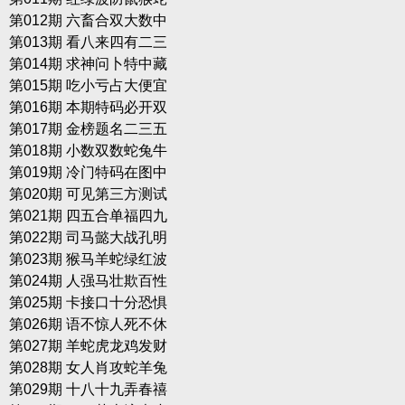
第012期 六畜合双大数中
第013期 看八来四有二三
第014期 求神问卜特中藏
第015期 吃小亏占大便宜
第016期 本期特码必开双
第017期 金榜题名二三五
第018期 小数双数蛇兔牛
第019期 冷门特码在图中
第020期 可见第三方测试
第021期 四五合单福四九
第022期 司马懿大战孔明
第023期 猴马羊蛇绿红波
第024期 人强马壮欺百性
第025期 卡接口十分恐惧
第026期 语不惊人死不休
第027期 羊蛇虎龙鸡发财
第028期 女人肖攻蛇羊兔
第029期 十八十九弄春禧