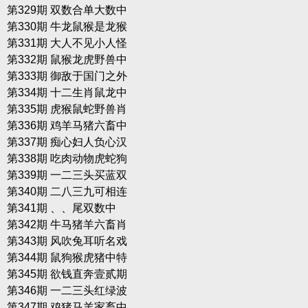
第329期 双数合单大数中
第330期 牛龙鼠猴是龙猴
第331期 大人不见小人怪
第332期 鼠猴龙虎野兽中
第333期 御敌于国门之外
第334期 十二生肖鼠龙中
第335期 虎猴鼠蛇野兽肖
第336期 鸡羊马猪六畜中
第337期 痴心妇人负心汉
第338期 吃肉动物虎蛇狗
第339期 一二三头买蓝双
第340期 二八三九可相连
第341期 、、尾双数中
第342期 牛马猪羊六畜肖
第343期 风吹兔耳听名戏
第344期 鼠狗猴虎猪中特
第345期 欲钱直奔壹贰期
第346期 一二三头红绿波
第347期 鸡猪马羊家畜中