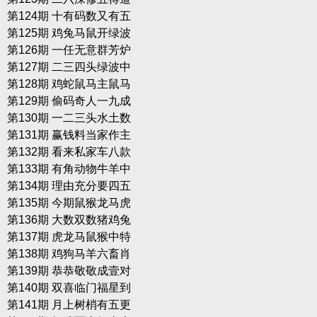
第124期 十有码数又有五
第125期 鸡兔马鼠开绿波
第126期 一任无意群芳炉
第127期 二三四头绿波中
第128期 鸡蛇鼠马主鼠马
第129期 偷码奇人一九成
第130期 一二三头水土数
第131期 赢钱料当家作主
第132期 看来私家车八款
第133期 有角动物牛羊中
第134期 理由充分要四五
第135期 今期鼠猴龙马虎
第136期 大数双数猪鸡兔
第137期 虎龙马鼠猴中特
第138期 鸡狗马羊六畜肖
第139期 恭恭敬敬成壹对
第140期 双喜临门福星到
第141期 月上树梢有五更