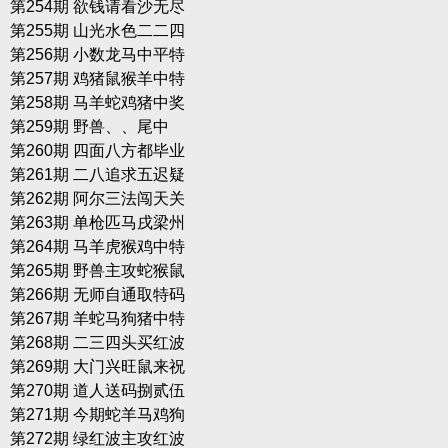
第254期 欲钱请看沙无尽
第255期 山光水色二二四
第256期 小数龙马中平特
第257期 鸡猪鼠猴羊中特
第258期 马羊蛇鸡猪中奖
第259期 野兽、、尾中
第260期 四面八方都毕业
第261期 二八追求五迟疑
第262期 阿尔三法闯天关
第263期 单枪匹马戌梁州
第264期 马羊虎猴鸡中特
第265期 野兽主攻蛇猴鼠
第266期 无师自通取特码
第267期 羊蛇马狗猪中特
第268期 二三四头买红波
第269期 大门兴旺鼠来祝
第270期 道人送码捌贰伍
第271期 今期蛇羊马鸡狗
第272期 绿红波主攻红波