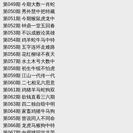
第049期 今期大数一肖蛇
第050期 秀外慧中把特藏
第051期 今期猴鼠虎龙中
第052期 钟鼎一堂五回春
第053期 不以成败论英雄
第054期 鸡羊蛇牛马中特
第055期 五字连环走难路
第056期 花红柳绿不夜天
第057期 水土木号大数中
第058期 初生牛犊不怕虎
第059期 江山一代传一代
第060期 二七相见六思意
第061期 鸡猪羊马蛇狗双
第062期 欲钱直看三六期
第063期 四二独自暗中明
第064期 家畜鸡猪牛马狗
第065期 曾说同人不同命
第066期 龙虎马猴狗中特
第067期 中观猪同甘共苦