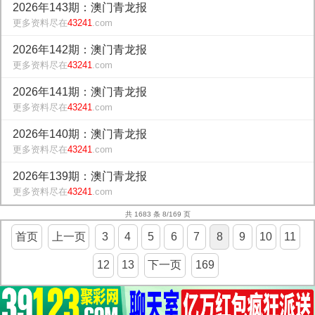
2026年143期：澳门青龙报
更多资料尽在
43241
.com
2026年142期：澳门青龙报
更多资料尽在
43241
.com
2026年141期：澳门青龙报
更多资料尽在
43241
.com
2026年140期：澳门青龙报
更多资料尽在
43241
.com
2026年139期：澳门青龙报
更多资料尽在
43241
.com
共 1683 条 8/169 页
首页
上一页
3
4
5
6
7
8
9
10
11
12
13
下一页
169