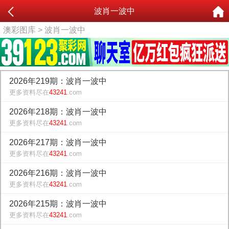
波肖一波中
澳彩图库
> 波肖一波中
2026年219期：波肖一波中
更多资料尽在
43241
.com
2026年218期：波肖一波中
更多资料尽在
43241
.com
2026年217期：波肖一波中
更多资料尽在
43241
.com
2026年216期：波肖一波中
更多资料尽在
43241
.com
2026年215期：波肖一波中
更多资料尽在
43241
.com