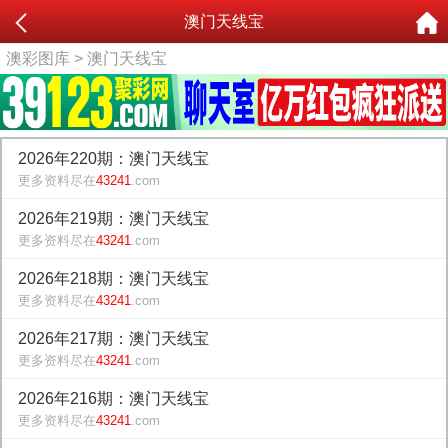
澳门天线宝
澳彩图库
> 澳门天线宝
2026年220期：澳门天线宝
更多资料尽在
43241
.com
2026年219期：澳门天线宝
更多资料尽在
43241
.com
2026年218期：澳门天线宝
更多资料尽在
43241
.com
2026年217期：澳门天线宝
更多资料尽在
43241
.com
2026年216期：澳门天线宝
更多资料尽在
43241
.com