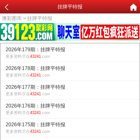
挂牌平特报
澳彩图库
> 挂牌平特报
2026年179期：挂牌平特报
更多资料尽在
43241
.com
2026年178期：挂牌平特报
更多资料尽在
43241
.com
2026年177期：挂牌平特报
更多资料尽在
43241
.com
2026年176期：挂牌平特报
更多资料尽在
43241
.com
2026年175期：挂牌平特报
更多资料尽在
43241
.com