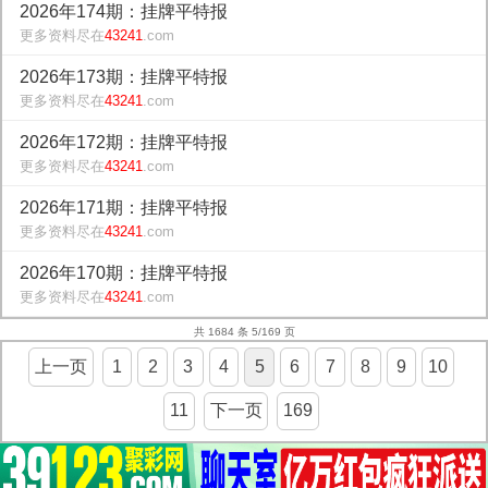
2026年174期：挂牌平特报
更多资料尽在
43241
.com
2026年173期：挂牌平特报
更多资料尽在
43241
.com
2026年172期：挂牌平特报
更多资料尽在
43241
.com
2026年171期：挂牌平特报
更多资料尽在
43241
.com
2026年170期：挂牌平特报
更多资料尽在
43241
.com
共 1684 条 5/169 页
上一页
1
2
3
4
5
6
7
8
9
10
11
下一页
169