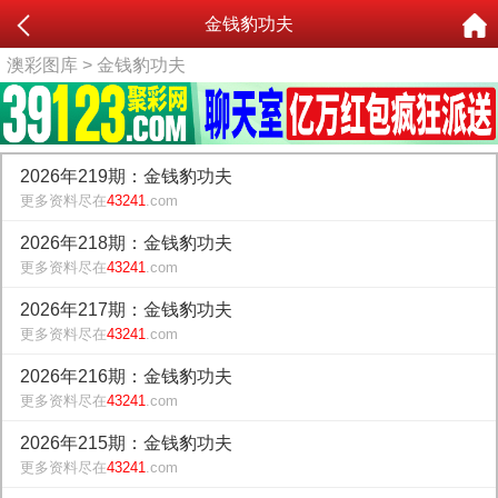
金钱豹功夫
澳彩图库
> 金钱豹功夫
2026年219期：金钱豹功夫
更多资料尽在
43241
.com
2026年218期：金钱豹功夫
更多资料尽在
43241
.com
2026年217期：金钱豹功夫
更多资料尽在
43241
.com
2026年216期：金钱豹功夫
更多资料尽在
43241
.com
2026年215期：金钱豹功夫
更多资料尽在
43241
.com