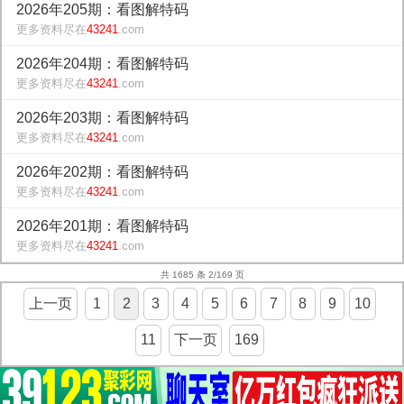
2026年205期：看图解特码
更多资料尽在
43241
.com
2026年204期：看图解特码
更多资料尽在
43241
.com
2026年203期：看图解特码
更多资料尽在
43241
.com
2026年202期：看图解特码
更多资料尽在
43241
.com
2026年201期：看图解特码
更多资料尽在
43241
.com
共 1685 条 2/169 页
上一页
1
2
3
4
5
6
7
8
9
10
11
下一页
169