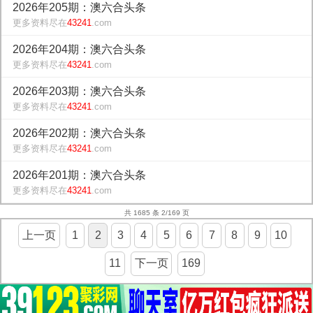
2026年205期：澳六合头条
更多资料尽在
43241
.com
2026年204期：澳六合头条
更多资料尽在
43241
.com
2026年203期：澳六合头条
更多资料尽在
43241
.com
2026年202期：澳六合头条
更多资料尽在
43241
.com
2026年201期：澳六合头条
更多资料尽在
43241
.com
共 1685 条 2/169 页
上一页
1
2
3
4
5
6
7
8
9
10
11
下一页
169