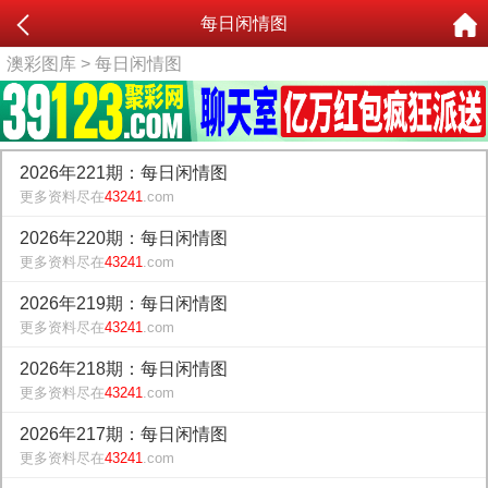
每日闲情图
澳彩图库
> 每日闲情图
2026年221期：每日闲情图
更多资料尽在
43241
.com
2026年220期：每日闲情图
更多资料尽在
43241
.com
2026年219期：每日闲情图
更多资料尽在
43241
.com
2026年218期：每日闲情图
更多资料尽在
43241
.com
2026年217期：每日闲情图
更多资料尽在
43241
.com