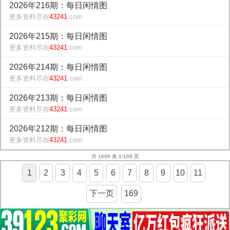
2026年216期：每日闲情图
更多资料尽在
43241
.com
2026年215期：每日闲情图
更多资料尽在
43241
.com
2026年214期：每日闲情图
更多资料尽在
43241
.com
2026年213期：每日闲情图
更多资料尽在
43241
.com
2026年212期：每日闲情图
更多资料尽在
43241
.com
共 1686 条 1/169 页
1
2
3
4
5
6
7
8
9
10
11
下一页
169