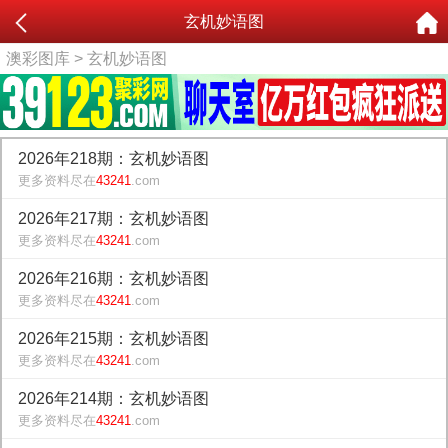
玄机妙语图
澳彩图库
> 玄机妙语图
2026年218期：玄机妙语图
更多资料尽在
43241
.com
2026年217期：玄机妙语图
更多资料尽在
43241
.com
2026年216期：玄机妙语图
更多资料尽在
43241
.com
2026年215期：玄机妙语图
更多资料尽在
43241
.com
2026年214期：玄机妙语图
更多资料尽在
43241
.com