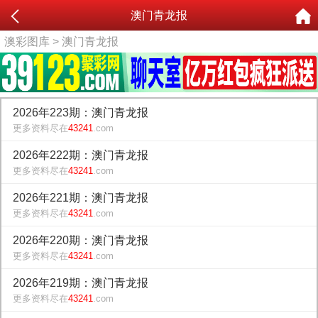
澳门青龙报
澳彩图库
> 澳门青龙报
2026年223期：澳门青龙报
更多资料尽在
43241
.com
2026年222期：澳门青龙报
更多资料尽在
43241
.com
2026年221期：澳门青龙报
更多资料尽在
43241
.com
2026年220期：澳门青龙报
更多资料尽在
43241
.com
2026年219期：澳门青龙报
更多资料尽在
43241
.com