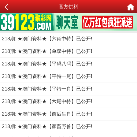
官方供料
218期: ★澳门资料★【六肖中特】已公开!
218期: ★澳门资料★【单双中特】已公开!
218期: ★澳门资料★【平码八码】已公开!
218期: ★澳门资料★【平特一尾】已公开!
218期: ★澳门资料★【平特一肖】已公开!
218期: ★澳门资料★【六尾中特】已公开!
218期: ★澳门资料★【前后生肖】已公开!
218期: ★澳门资料★【家畜野兽】已公开!